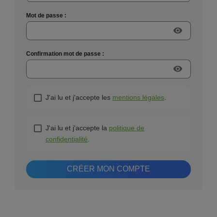
Mot de passe :
visibility
Confirmation mot de passe :
visibility
J'ai lu et j'accepte les
mentions légales
.
J'ai lu et j'accepte la
politique de
confidentialité
.
CRÉER MON COMPTE