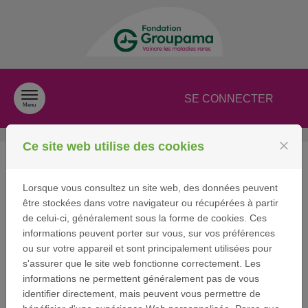
Passer au contenu
SE CONNECTER
Menu
close
Ce site web utilise des cookies
Identification
Lorsque vous consultez un site web, des données peuvent
être stockées dans votre navigateur ou récupérées à partir
de celui-ci, généralement sous la forme de cookies. Ces
Se connecter
informations peuvent porter sur vous, sur vos préférences
Si vous avez déjà un compte utilisateur Fondation
ou sur votre appareil et sont principalement utilisées pour
Groupama, entrez votre adresse email et votre mot
s'assurer que le site web fonctionne correctement. Les
de passe ci-dessous.
informations ne permettent généralement pas de vous
identifier directement, mais peuvent vous permettre de
Email: