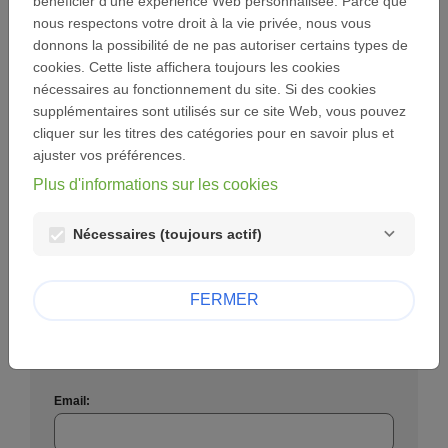
bénéficier d'une expérience Web personnalisée. Parce que
nous respectons votre droit à la vie privée, nous vous
donnons la possibilité de ne pas autoriser certains types de
Mot de passe :
cookies. Cette liste affichera toujours les cookies
nécessaires au fonctionnement du site. Si des cookies
visibility
supplémentaires sont utilisés sur ce site Web, vous pouvez
cliquer sur les titres des catégories pour en savoir plus et
Mot de passe perdu ?
ajuster vos préférences.
SE CONNECTER
Plus d'informations sur les cookies
Nécessaires (toujours actif)
FERMER
Créer un nouveau compte
Créer un compte utilisateur afin d'introduire une
demande.
Email: