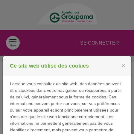
Passer au contenu
SE CONNECTER
Menu
close
Ce site web utilise des cookies
Prix de l'Innovation
sociale 2027
Lorsque vous consultez un site web, des données peuvent
être stockées dans votre navigateur ou récupérées à partir
de celui-ci, généralement sous la forme de cookies. Ces
informations peuvent porter sur vous, sur vos préférences
Le
Prix de l’Innovation sociale
soutient chaque année une
ou sur votre appareil et sont principalement utilisées pour
initiative innovante
apportant une réponse concrète aux
s'assurer que le site web fonctionne correctement. Les
besoins du quotidien des personnes atteintes de
informations ne permettent généralement pas de vous
maladies rares
et de leur famille.
identifier directement, mais peuvent vous permettre de